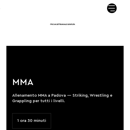
NOVA DOJO JIU JITSU - P.IVA05189820284 - TEL.347 610 3146 - E MAIL.
NOVADOJORAYON@GMAILCOM - VIA VIGONOVESE 54/2 - 35127 PADOVA
PROVA SETTIMANALE GRATUITA
MMA
Allenamento MMA a Padova — Striking, Wrestling e
Grappling per tutti i livelli.
1 ora 30 minuti
1
o