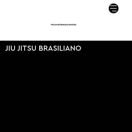
NOVA DOJO JIU JITSU - P.IVA05189820284 - TEL.347 610 3146 - E MAIL.
NOVADOJORAYON@GMAILCOM - VIA VIGONOVESE 54/2 - 35127 PADOVA
PROVA SETTIMANALE GRATUITA
JIU JITSU BRASILIANO